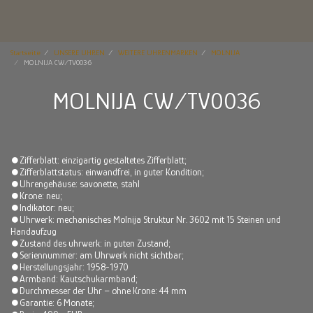
Startseite
UNSERE UHREN
WEITERE UHRENMARKEN
MOLNIJA
MOLNIJA CW/TV0036
MOLNIJA CW/TV0036
⏺Zifferblatt: einzigartig gestaltetes Zifferblatt;
⏺Zifferblattstatus: einwandfrei, in guter Kondition;
⏺Uhrengehäuse: savonette, stahl
⏺Krone: neu;
⏺Indikator: neu;
⏺Uhrwerk: mechanisches Molnija Struktur Nr. 3602 mit 15 Steinen und
Handaufzug
⏺Zustand des uhrwerk: in guten Zustand;
⏺Seriennummer: am Uhrwerk nicht sichtbar;
⏺Herstellungsjahr: 1958-1970
⏺Armband: Kautschukarmband;
⏺Durchmesser der Uhr – ohne Krone: 44 mm
⏺Garantie: 6 Monate;