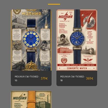
MOLNIJA CW/TV3602-
MOLNIJA CW/TV3602-
379
€
369
€
16
18