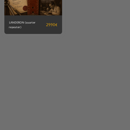
LANDERON (quarter
2990
€
repeater)