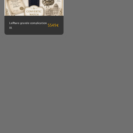
LePhare grande complication
5549
€
III.