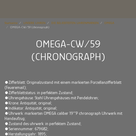
Startseite
UNSERE UHREN
DIE BELIEBTESTEN UHRENMARKEN
OMEGA
OMEGA-CW/59 (chronograph)
OMEGA-CW/59
(CHRONOGRAPH)
⏺Zifferblatt: Originalzustand mit einem markierten Porzellanzifferblatt
(Feueremail);
⏺Zifferblattstatus: in perfektem Zustand;
⏺Uhrengehäuse: Stahl Uhrengehäuses mit Pendelohren;
⏺Krone: Antiquität, original;
⏺Indikator: Antiquität, original;
⏺Uhrwerk: markierten OMEGA caliber 19'''P chronograph Uhrwerk mit
Handaufzug;
⏺Zustand des uhrwerk: in perfektem Zustand;
⏺Seriennummer: 679682;
⏺Herstellungsjahr: 1895;