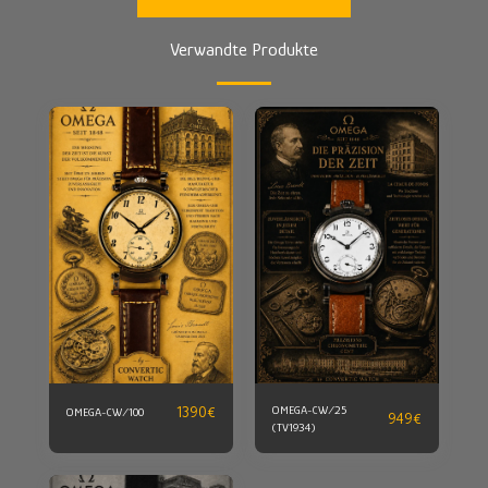
Verwandte Produkte
1390
€
OMEGA-CW/25
OMEGA-CW/100
949
€
(TV1934)